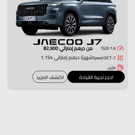
من درهم إماراتي 82,900
1.6 TGDI
شهريًا درهم إماراتي 1,154
7-Speed DCT
بنزين
احجز تجربة القيادة
اكتشف المزيد