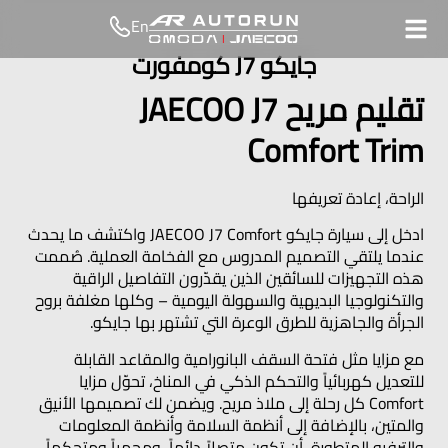
En
جایكو J7 كومفورت
تقليم مريح JAECOO J7
Comfort Trim
الراحة، إعادة تعريفها
ادخل إلى سيارة جايكو JAECOO J7 Comfort واكتشف ما يحدث
عندما يلتقي التصميم المدروس مع الفخامة العملية. صُممت
هذه التجهيزات للسائقين الذين يقدّرون التفاصيل الراقية
والتكنولوجيا البديهية والسهولة اليومية – وكلها مغلفة بروح
الجرأة والجاهزية للطرق الوعرة التي تشتهر بها جايكو.
مع مزايا مثل فتحة السقف البانورامية والمقاعد القابلة
للتعديل كهربائياً والتحكم الذكي في المناخ، تحوّل مزايا
Comfort كل رحلة إلى ملاذ مريح. ويضمن لك تصميمها الأنيق
والمتين، بالإضافة إلى أنظمة السلامة وأنظمة المعلومات
والترفيه المتطورة، أن تكون متصلاً دائماً، ومحمياً ومتحكماً.