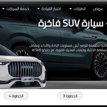
عروض
الطرازات
اختبار القيادة
خدمة السيارات
اشترِ جايكو J8 SHS - سيارة SUV فاخرة
متع بالإحساس الفاخر مع جايكو J8 SHS، سيارة SUV فاخرة مصممة لتوفير أعلى مستويات الراحة والأداء. وبفضل
مزاياها المتطورة مثل فتحة السقف البانورامية، وأنظمة السلامة الذكية، وخيارات المحرك القوية، تبرز جايكو J8 SHS
الخطوة 3
الخطوة 4