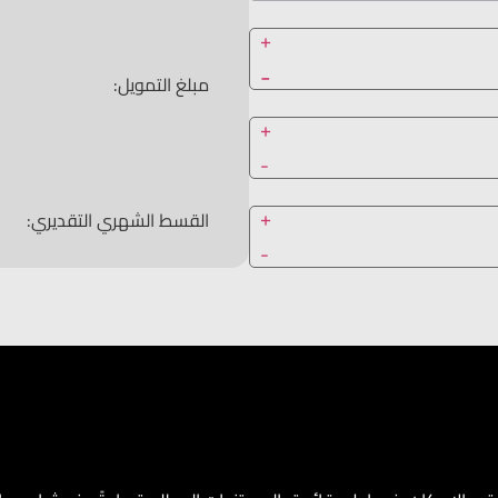
+
-
مبلغ التمويل:
+
-
+
القسط الشهري التقديري:
-