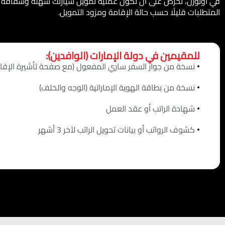
في أوتورَن، نحرص على أن تكون عملية تمويل سيارتك سهلة وشفافة قد
المتطلبات قليلًا حسب حالة الإقامة ومزود التمويل.
للمقيمين في دولة الإمارات (الوافدين):
نسخة من جواز السفر ساري المفعول (مع صفحة تأشيرة الإقا
نسخة من بطاقة الهوية الإماراتية (الوجه والخلف)
شهادة الراتب أو عقد العمل
كشوف الرواتب أو بيانات تحويل الراتب لآخر 3 أشهر