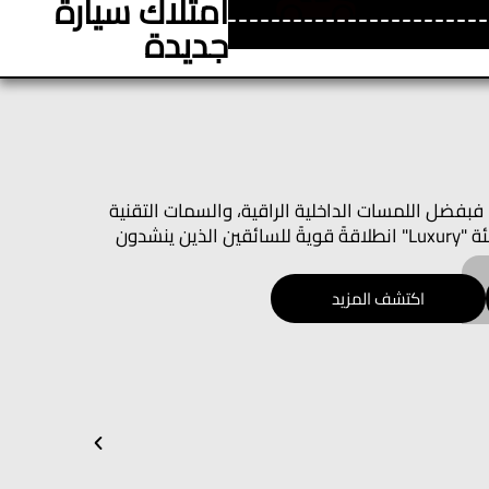
امتلاك سيارة
جديدة
ت. فبفضل اللمسات الداخلية الراقية، والسمات التقنية
الأساسية، والأداء الواثق، تُعد فئة "Luxury" انطلاقةً قويةً للسائقين الذين ينشدون
اكتشف المزيد