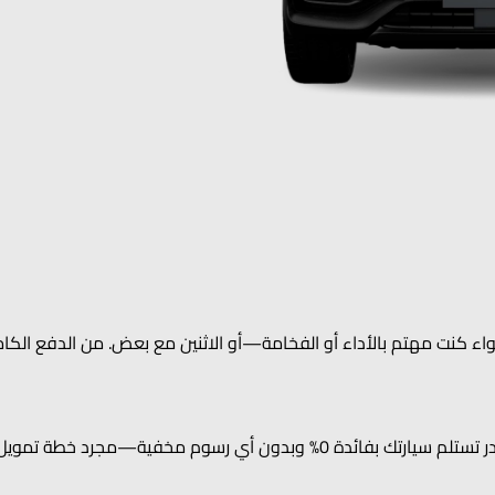
ء جايكو J8 SHS لتناسب نمط حياتك، سواء كنت مهتم بالأداء أو الفخامة—أو الاثنين مع بعض.