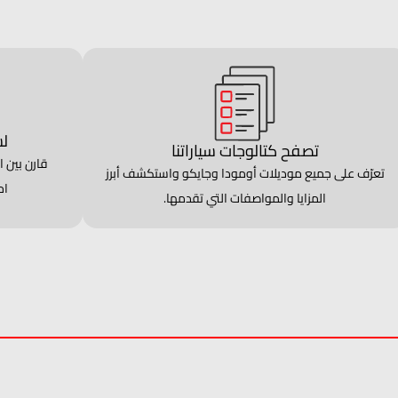
لس
تصفح كتالوجات سياراتنا
قارن بين ا
تعرّف على جميع موديلات أومودا وجايكو واستكشف أبرز
اح
المزايا والمواصفات التي تقدمها.