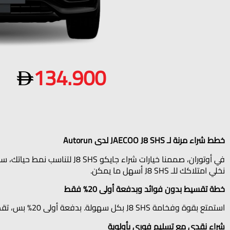
134.900
خطط شراء مرنة لـ JAECOO J8 SHS لدى Autorun
في أوتوران، صممنا خيارات شرا
نخلي امتلاكك للـ J8 SHS أسهل ما يمكن.
خطة تقسيط بدون فوائد وبدفعة أولى 20% فقط
استمتع بقوة وفخامة J8 SHS بكل سهولة. بدفعة أولى 20% بس، تقدر تستلم سيارتك بفائدة 0% وبدون أي رسوم مخفية—مجرد خطة تمويل بسيطة وشفافة.
شراء نقدي مع تسليم فوري بأولوية