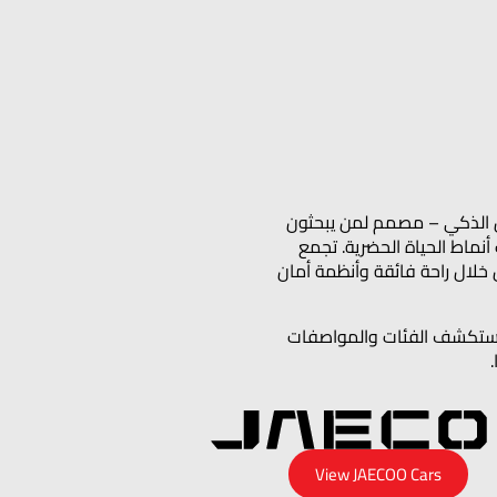
جديدًا من التنقل الذكي – مصمم لمن يبحثون
بابية التي تناسب أنماط الحياة الحضرية. تجمع
سيارة JAECOO J8 بسيارات الدفع الرباعي الفاخرة من خلال راحة فائقة وأنظمة أمان
ة. استكشف الفئات والمواصفات
View JAECOO Cars​