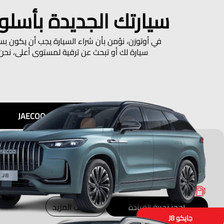
سيارتك الجديدة بأسل
في أوتورَن، نؤمن بأن شراء السيارة يجب أن يكون ب
سيارة لك أو تبحث عن ترقية لمستوى أعلى، نحن
JAECOO
ابتداءً من 121,900
2.0 TGDI
شهريًا 1,696
7-Speed DCT
بنزين
احجز تجربة القيادة
اكتشف المزيد
جایکو J8