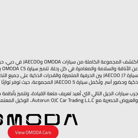
اكتشف المجموعة ا
عن
ذكية وحضور آسر. وتُكمل سيارة JAECOO 5 المجموعة، حيث توفر توازنًا مثاليًا بين التنوع والمتانة على طرق المدينة واستكشاف الطرق الوعرة.
جرب سيارات الجيل التالي التي تُعيد تعريف متعة القيادة، وتتميز بأن
والعروض الحصرية مع Autorun OJC Car Trading L.L.C.، الوكيل المعتمد لـ OMODA وJAECOO في دبي – بوابتك لتجربة قيادة أكثر ذكاءً وتطورًا.
View OMODA Cars​