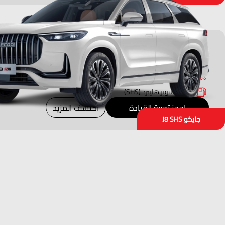
ابتداءً من 134900
1.5 TGDI
شهريًا 1847
DHT
نظام السوبر هايبرد (SHS)
احجز تجربة القيادة
اكتشف المزيد
جايكو J8 SHS