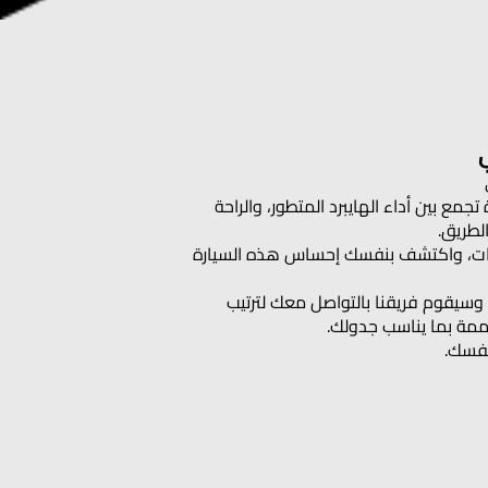
بة جايكو J8 SHS، سيارة SUV فاخرة تجمع بين أداء الهايبرد المتطور، والراحة
لطريق.
كو J8 SHS في دبي، الإمارات، واكتشف بنفسك إحساس هذه السيارة
 وسيقوم فريقنا بالتواصل معك لترتيب
مة بما يناسب جدولك.