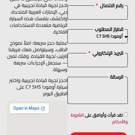
احجز تجربة قيادة تجريبية في
رقم الاتصال
دبي، الإمارات العربية المتحدة،
واكتشف بنفسك هذه السيارة
الرياضية متعددة الاستخدامات
الطراز المطلوب
الفاخرة.
عملية حجز سريعة: املأ نموذج
الطلب، وسيتواصل معك فريقنا
البريد الإلكتروني
لترتيب تجربة القيادة. وقتك ثمين
— سنجعل الإجراءات سريعة
وسهلة.
الرسالة
احجز تجربة قيادة تجريبية واختبر
سيارة أومودا C7 SHS على
الطريق اليوم.
لقد قرأت وأوافق على
الشروط
والأحكام.