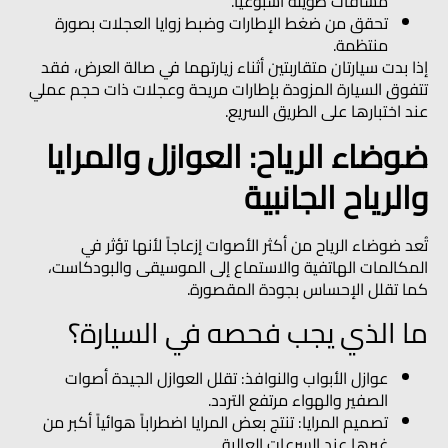
مسافات طويلة أسبوعياً.
تحقق من ضغط الإطارات وضبط زوايا العجلات بصورة
منتظمة.
إذا بدت سيارتان متقاربتين أثناء زيارتهما في صالة العرض، فقد
تتفوق السيارة المزودة بإطارات مريحة وعجلات ذات حجم عملي
عند اختبارها على الطريق السريع.
ضوضاء الرياح: العوازل والمرايا
والرياح الجانبية
تُعد ضوضاء الرياح من أكثر الأصوات إزعاجاً لأنها تؤثر في
المكالمات الهاتفية والاستماع إلى الموسيقى والبودكاست،
كما تقلل الإحساس بجودة المقصورة.
ما الذي يجب فحصه في السيارة؟
عوازل الأبواب والنوافذ:
تقلل العوازل الجيدة أصوات
الصفير والهواء مرتفع التردد.
تصميم المرايا:
تنتج بعض المرايا اضطراباً هوائياً أكبر من
غيرها عند السرعات العالية.