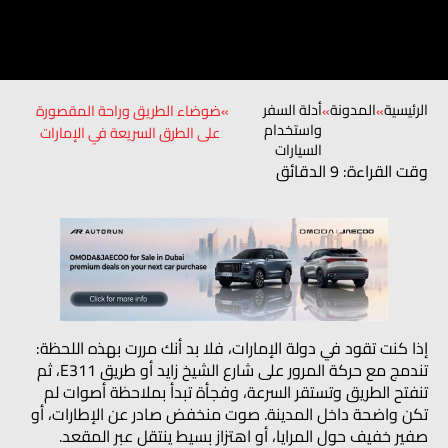
الرئيسية
المدونة
أدلة السفر
»
»
»
ضوضاء الطريق وراحة المقصورة
واستخدام
على الطرق السريعة في الإمارات
السيارات
وقت القراءة: 9 الدقائق
إذا كنت تقود في دولة الإمارات، فلا بد أنك مررت بهذه اللحظة:
تندمج مع حركة المرور على شارع الشيخ زايد أو طريق E311، ثم
تنفتح الطريق وتستقر السرعة، وفجأة تبدأ بملاحظة أصوات لم
تكن واضحة داخل المدينة. صوت منخفض صادر عن الإطارات، أو
صفير خفيف حول المرايا، أو اهتزاز بسيط ينتقل عبر المقعد.