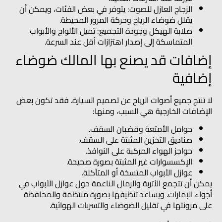
الزجاج العازل للصوت:
يتوفر في بعض الفئات، ويمكن أن
يقلل ضوضاء الرياح وحركة المرور المحيطة.
صلابة الهيكل وجودة التجميع:
تميل الألواح والأبواب
المتماسكة إلى إصدار اهتزازات أقل عند السرعة.
إضافات قد يصنع بها المالك ضوضاء
إضافية
لا تنتج جميع أصوات الرياح عن تصميم السيارة. فقد تكون بعض
الإضافات الخارجية هي السبب، ومنها:
حوامل الأمتعة وقضبان السقف.
صناديق التخزين المثبتة على السقف.
حواجز الهواء المركبة على النوافذ.
الإكسسوارات غير المثبتة بصورة صحيحة.
عوازل الأبواب المتسخة أو المتآكلة.
يمكن أن تتجمع الأتربة والرمال الناعمة حول عوازل الأبواب في
أجواء الإمارات. ويساعد تنظيفها بصورة منتظمة والمحافظة
على مرونتها في تقليل الضوضاء والتسربات الهوائية.