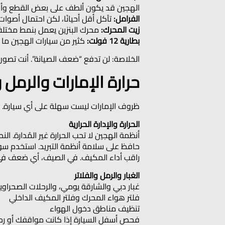
الهجين قد يكون ألطف على بعض القطع وأ
الفرامل:
تآكل أقل أحيانًا، لكن احتمال أصوا
زيت المحرك:
محرك البنزين يعمل بنمط مختلف (ت
بطارية 12 فولت:
كثير من سيارات الهجين ما زالت تعتمد على بطارية 12 فولت للأنظمة الإ
الخلاصة: لن تدفع “ضعف الصيانة”. أنت تصون SUV عادية مع نقاط فحص إضافية يجب عدم إهماله
حرارة الإمارات والرمل
ظروف الإمارات ليست سهلة على أي سيارة. 
الحرارة والإدارة الحرارية
أنظمة الهجين لا تحب الحرارة غير المُدارة. الن
حافظ على سلامة أنظمة التبريد. استخدم سو
راقب أداء المكيف. في الصيف، أي ضعف في ا
الغبار والرمل والفلاتر
غبار دبي والشارقة يومي، والرحلات الصحراوية تز
فلتر هواء المحرك وفلتر المكيف الداخلي
تنظيف مناطق دخول الهواء
فحص أسفل السيارة إذا كانت مواقفك أو رحلا