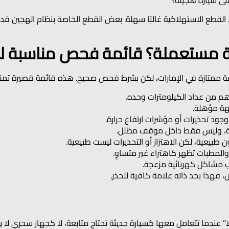
لى سيارة هجينة؟
القطع الاستهلاكية غالبًا سهلة. بعض القطع الخاصة بنظام الهجين قد
ة ممتازة في الإمارات، لكن بشرط فحص صحيح. هذه قائمة قصيرة تم
هم من عداد الكيلومترات وحده.
ة مؤهلة.
جود تحذيرات أو مؤشرات ارتفاع حرارة.
ة، وليس فقط داخل موقف مظلل.
بيعية، لكن الاهتزاز أو التحذيرات ليست طبيعية.
والمطبات تظهر كاهتراء غير متساوٍ.
 فهذا بحد ذاته علامة كافية للحذر.
ن “سهلًا” عندما تتعامل معها كسيارة حديثة تحتاج متابعة، لا كجهاز سحري