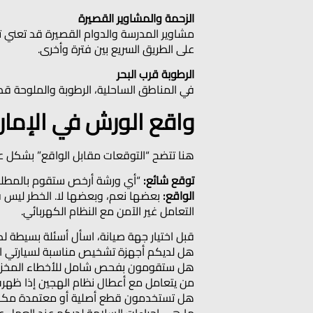
الزحمة والمشاوير القصيرة
مشاوير المدرسة والدوام القصيرة قد تعني تش
على الطريق السريع بين فترة وأخرى.
الرطوبة قرب البحر
في المناطق الساحلية، الرطوبة والملوحة قد 
واقع الورش في الإمار
هنا تتضح “التوقعات مقابل الواقع” بشكل ع
توقع شائع:
“أي ورشة أرخص ستقوم بالمطلو
الواقع:
بعضها نعم، وبعضها لا. الخطر ليس ف
التعامل غير الآمن مع النظام الكهربائي.
قبل اختيار جهة صيانة، اسأل أسئلة بسيطة لك
هل لديكم أجهزة تشخيص مناسبة لسيارتي ال
هل ستقومون بفحص شامل للأخطاء المخزنة و
من يتعامل مع أعطال نظام الهجين إذا ظهرت
هل تستخدمون قطع أصلية أو معتمدة مكافئة 