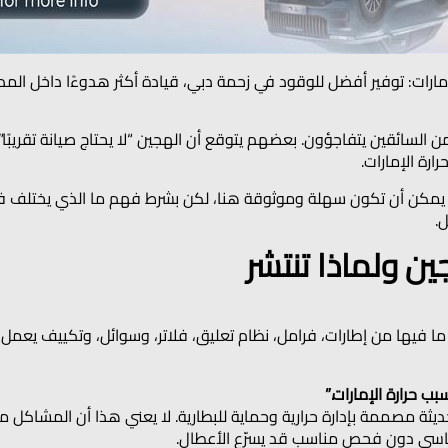
واضح في الإمارات: توفير أفضل للوقود في زحمة دبي، قيادة أكثر هدوءًا داخل
 السائقين يتفاجؤون. بعضهم يتوقع أن الهجين “لا يحتاج صيانة تقريبًا”
ة الإمارات.
المنتصف. سيارات الـSUV الهجينة يمكن أن تكون سهلة وموثوقة هنا، لكن بشرط فهم ما الذي
.
ين ولماذا تنتشر
 تمتلك سيارة SUV كاملة بكل ما فيها من إطارات، فرامل، نظام تعليق، فلاتر، وسوائل، و
لحديثة مصممة بإدارة حرارية وحماية للبطارية. لا يعني هذا أن المشاكل مس
القاسي دون فحص مناسب قد يسرّع الأعطال.