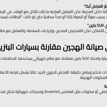
بًا داخل المدينة، لكن الفرامل العادية ما زالت تتآكل مع الوقت. في الإما
بب صوتًا أو تلميعًا زائدًا أو صدأً سطحيًا حتى لو كانت “البطانات ليست
 الأماكن، لكن التشخيص الصحيح، وإجراءات السلامة، والتعامل مع نظام ا
ي صيانة الهجين مقارنة بسيارات البنزي
 تحكم وبرامج دقيقة. الفحص الدوري الجيد غالبًا يشمل قراءة الأعطا
المكونات الهجينة.
حسب تصميم السيارة، قد يوجد مسار تبريد إضافي أو مكونات مثل ال