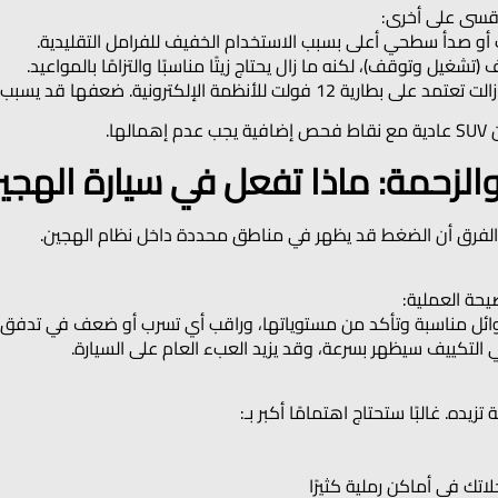
قسى على أخرى:
ت أو صدأ سطحي أعلى بسبب الاستخدام الخفيف للفرامل التقليدية.
شغيل وتوقف)، لكنه ما زال يحتاج زيتًا مناسبًا والتزامًا بالمواعيد.
لكترونية. ضعفها قد يسبب مشاكل مزعجة تشبه أعطالًا كبيرة.
ا.
 والزحمة: ماذا تفعل في سيارة الهجي
الفرق أن الضغط قد يظهر في مناطق محددة داخل نظام الهجين.
صيحة العملية:
ائل مناسبة وتأكد من مستوياتها، وراقب أي تسرب أو ضعف في تدفق ا
لتكييف سيظهر بسرعة، وقد يزيد العبء العام على السيارة.
يده. غالبًا ستحتاج اهتمامًا أكبر بـ:
تك في أماكن رملية كثيرًا