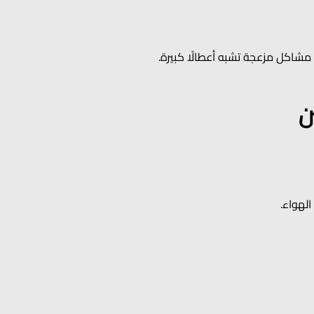
ن
لهواء.