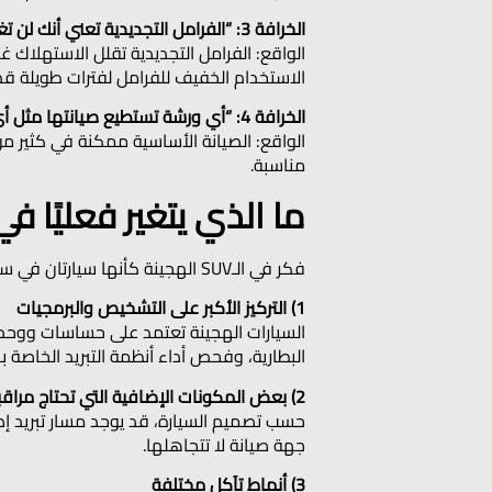
الخرافة 3: “الفرامل التجديدية تعني أنك لن تغيّر الفرامل أبدًا.”
الواقع: الفرامل التجديدية تقلل الاستهلاك غال
الاستخدام الخفيف للفرامل لفترات طويلة قد يس
الخرافة 4: “أي ورشة تستطيع صيانتها مثل أي SUV بنزين.”
الواقع: الصيانة الأساسية ممكنة في كثير من
مناسبة.
ما الذي يتغير فعليًا ف
فكر في الـSUV الهجينة كأنها سيارتان في سيارة واحدة: SUV بنزين معتادة، مع نظام كهربائي يساعدها. الاختلافات في الصيانة عادة تظهر في ثلاث نقاط:
1) التركيز الأكبر على التشخيص والبرمجيات
السيارات الهجينة تعتمد على حساسات ووحدات
البطارية، وفحص أداء أنظمة التبريد الخاصة ب
2) بعض المكونات الإضافية التي تحتاج مراقبة
جهة صيانة لا تتجاهلها.
3) أنماط تآكل مختلفة