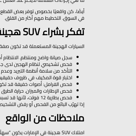
ما هي إجراءات السلامة لديكم عند العمل ع
أيضًا، كن واقعيًا بخصوص توفر بعض القطع. 
في السوق. التخطيط مهم أكثر من القلق.
تفكر بشراء SUV هجينة مستعملة؟ قائمة فحص مناسبة للإمارات
السيارات الهجينة المستعملة قد تكون صفق
سجل صيانة واضح ومنتظم. الانتظام أ
فحص تشخيصي لنظام الهجين لدى جه
التأكد من سلامة أنظمة التبريد وعدم و
اختبار قوة المكيف في ظروف حقيقي
فحص الفرامل: أصوات خفيفة قد تكون ط
فحص الإطارات والميزان. حرارة الطرق 
فحص بطارية 12 فولت، لأنها قد تسبب مشاكل كهربائية مزعجة.
إذا تهرّب البائع من الفحص أو رفض التشخيص،
ملاحظات من الواقع
امتلاك SUV هجينة في الإمارات يكو