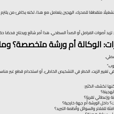
غيلًا متقطعًا للمحرك. الهجين يتعامل مع هذا، لكنه يكافئ من يلتزم ب
تزيد أصوات الفرامل أو الصدأ السطحي. هذا أمر شائع ويحتاج فحصًا حقيق
ات: الوكالة أم ورشة متخصصة؟ وما
ملي.
ب.”
ي تغيير الزيت. الخطر في التشخيص الخاطئ، أو استخدام قطع غير مناس
نها تكشف الكثير:
هجينة؟
إعطائي تقريرًا؟
؟ داخل الورشة أم جهة خارجية؟
للفلاتر والسوائل وأنظمة التبريد؟