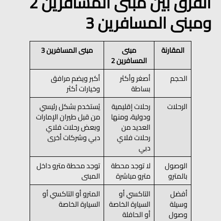
الفرق بين مبنى المسافرين 2
ومبنى المسافرين 3
المقارنة
مبنى
مبنى المسافرين 3
المسافرين 2
الحجم
أصغر وأكثر
أكبر ويضم مرافق
بساطة
وخيارات أكثر
الرحلات
رحلات إقليمية
يُستخدم بشكل رئيسي
ودولية، ومنها
من قبل طيران الإمارات
العديد من
وبعض رحلات فلاي
رحلات فلاي
دبي وشركات أخرى
دبي
الوصول
لا توجد محطة
توجد محطة مترو داخل
بالمترو
مترو مباشرة
المبنى
أفضل
التاكسي أو
المترو أو التاكسي أو
وسيلة
السيارة الخاصة
السيارة الخاصة
وصول
أو الحافلة