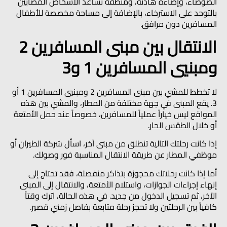
الضوضاء، وإضاءة هادئة، ومنطقة تساعد الأشخاص المصابين
بالتوحد على الاسترخاء، بالإضافة إلى مساحة مخصصة للأطفال
المسافرين دون مرافق.
الانتقال بين مبنى المسافرين 2
ومبنيي المسافرين 1 و3
لا تخطط للمشي بين مبنى المسافرين 2 ومبنيي المسافرين 1 أو
3. يقع المبنى في جهة مختلفة من المطار، والمشي بين هذه
المواقع ليس خياراً عملياً للمسافرين، خصوصاً عند حمل الأمتعة
أو خلال الطقس الحار.
إذا كانت رحلتك التالية تنطلق من مبنى آخر، اسأل شركة الطيران أو
موظفي المطار عن طريقة الانتقال المناسبة فور وصولك.
أما إذا كانت رحلاتك محجوزة بتذاكر منفصلة، فقد تحتاج إلى
إنهاء إجراءات الجوازات، واستلام الأمتعة، والانتقال إلى المبنى
الآخر، ثم تسجيل الدخول من جديد. في هذه الحالة، اترك وقتاً
كافياً بين الرحلتين ولا تحجز رحلة متابعة بفاصل زمني قصير.