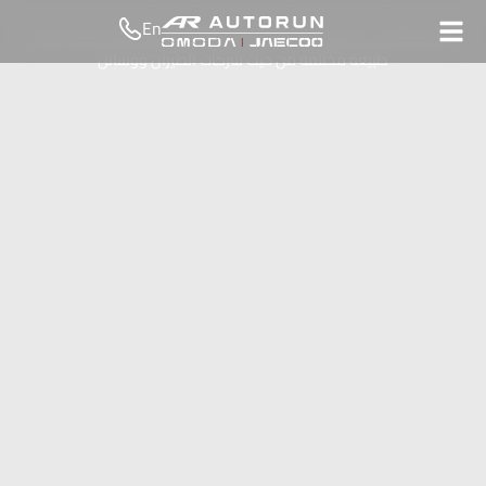
En
يضم مطار دبي الدولي ثلاثة مبانٍ رئيسية للمسافرين، ولكل مبنى منها
طبيعة مختلفة من حيث شركات الطيران ووسائل