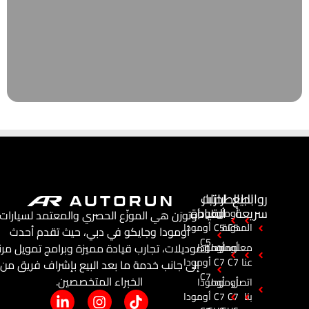
روابط
البيع
اختبار
الطرازات
سريعة
القيادة
أومودا
أومودا
أوتورَن هي الموزّع الحصري والمعتمد لسيارات
C5
المدونة
C5
أومودا
أومودا وجايكو في دبي، حيث تقدم أحدث
C5
الموديلات، تجارب قيادة مميزة وبرامج تمويل مرن
معلومات
أومودا
أومودا
عنا
C7
C7
أومودا
إلى جانب خدمة ما بعد البيع بإشراف فريق من
C7
الخبراء المتخصصين.
اتصل
أومودا
أومودا
بنا
C7
C7
أومودا