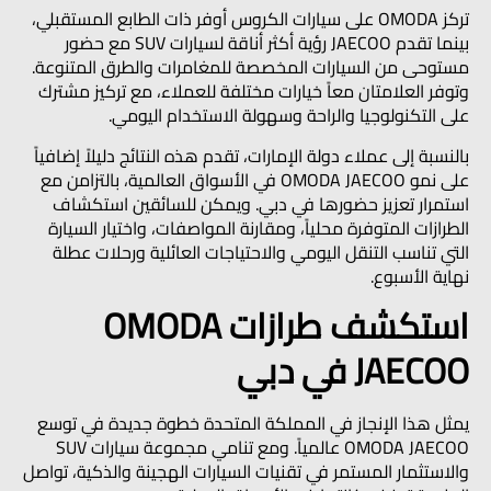
تركز OMODA على سيارات الكروس أوفر ذات الطابع المستقبلي،
بينما تقدم JAECOO رؤية أكثر أناقة لسيارات SUV مع حضور
مستوحى من السيارات المخصصة للمغامرات والطرق المتنوعة.
وتوفر العلامتان معاً خيارات مختلفة للعملاء، مع تركيز مشترك
على التكنولوجيا والراحة وسهولة الاستخدام اليومي.
بالنسبة إلى عملاء دولة الإمارات، تقدم هذه النتائج دليلاً إضافياً
على نمو OMODA JAECOO في الأسواق العالمية، بالتزامن مع
استمرار تعزيز حضورها في دبي. ويمكن للسائقين استكشاف
الطرازات المتوفرة محلياً، ومقارنة المواصفات، واختيار السيارة
التي تناسب التنقل اليومي والاحتياجات العائلية ورحلات عطلة
نهاية الأسبوع.
استكشف طرازات OMODA
JAECOO في دبي
يمثل هذا الإنجاز في المملكة المتحدة خطوة جديدة في توسع
OMODA JAECOO عالمياً. ومع تنامي مجموعة سيارات SUV
والاستثمار المستمر في تقنيات السيارات الهجينة والذكية، تواصل