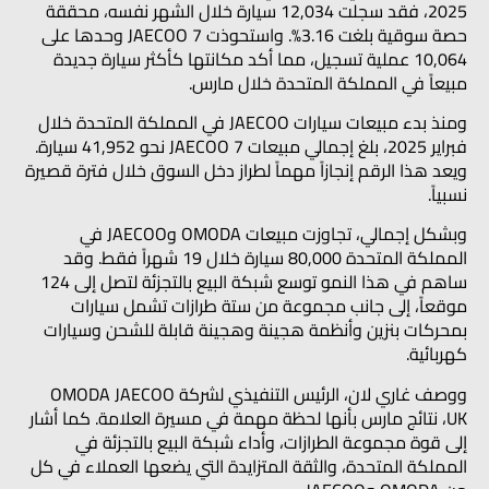
2025، فقد سجلت 12,034 سيارة خلال الشهر نفسه، محققة
حصة سوقية بلغت 3.16%. واستحوذت JAECOO 7 وحدها على
10,064 عملية تسجيل، مما أكد مكانتها كأكثر سيارة جديدة
مبيعاً في المملكة المتحدة خلال مارس.
ومنذ بدء مبيعات سيارات JAECOO في المملكة المتحدة خلال
فبراير 2025، بلغ إجمالي مبيعات JAECOO 7 نحو 41,952 سيارة.
ويعد هذا الرقم إنجازاً مهماً لطراز دخل السوق خلال فترة قصيرة
نسبياً.
وبشكل إجمالي، تجاوزت مبيعات OMODA وJAECOO في
المملكة المتحدة 80,000 سيارة خلال 19 شهراً فقط. وقد
ساهم في هذا النمو توسع شبكة البيع بالتجزئة لتصل إلى 124
موقعاً، إلى جانب مجموعة من ستة طرازات تشمل سيارات
بمحركات بنزين وأنظمة هجينة وهجينة قابلة للشحن وسيارات
كهربائية.
ووصف غاري لان، الرئيس التنفيذي لشركة OMODA JAECOO
UK، نتائج مارس بأنها لحظة مهمة في مسيرة العلامة. كما أشار
إلى قوة مجموعة الطرازات، وأداء شبكة البيع بالتجزئة في
المملكة المتحدة، والثقة المتزايدة التي يضعها العملاء في كل