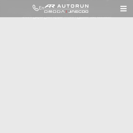
En
حققت OMODA JAECOO أفضل نتائجها الشهرية حتى الآن في المملكة
المتحدة، بعد تسجيل 17,951 سيارة خلال مارس 2026.