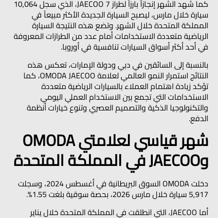
كما شهد الشهر إنجازاً بارزاً لطراز JAECOO 7، الذي سجل 10,064
سيارة خلال مارس، ليصبح السيارة الجديدة الأكثر مبيعاً في
المملكة المتحدة خلال الشهر. وتضع هذه النتيجة السيارة
الرياضية متعددة الاستخدامات أمام عدد من الطرازات المعروفة
في أحد أكثر أسواق السيارات تنافسية في أوروبا.
بالنسبة إلى السائقين في دبي ودولة الإمارات، تعكس هذه
النتائج استمرار النمو العالمي لعلامة OMODA JAECOO، كما
تؤكد زيادة اهتمام العملاء بالسيارات الرياضية متعددة
الاستخدامات التي تجمع بين الاستخدام العملي اليومي
والتكنولوجيا الذكية والتصميم العصري وتنوع خيارات أنظمة
الدفع.
شهر قياسي لعلامتي OMODA
وJAECOO في المملكة المتحدة
دخلت OMODA السوق البريطانية في أغسطس 2024، وسجلت
5,917 سيارة خلال مارس 2026، بحصة سوقية بلغت 1.55%.
أما JAECOO، التي انطلقت في المملكة المتحدة خلال يناير