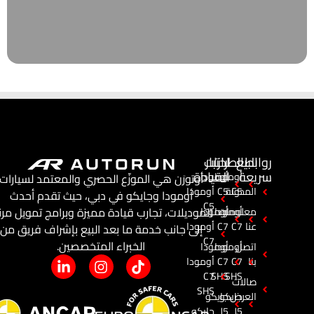
روابط
البيع
اختبار
الطرازات
سريعة
القيادة
أومودا
أومودا
أوتورَن هي الموزّع الحصري والمعتمد لسيارات
C5
المدونة
C5
أومودا
أومودا وجايكو في دبي، حيث تقدم أحدث
C5
الموديلات، تجارب قيادة مميزة وبرامج تمويل مرن
معلومات
أومودا
أومودا
عنا
C7
C7
أومودا
إلى جانب خدمة ما بعد البيع بإشراف فريق من
C7
الخبراء المتخصصين.
اتصل
أومودا
أومودا
بنا
C7
C7
أومودا
C7
SHS
SHS
صالات
SHS
العرض
جايكو
جايكو
J5
J5
جايكو