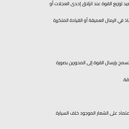
الظروف العادية، ثم تعيد توزيع القوة عند انزلاق إحدى العجلات أو
 في الرمال العميقة أو القيادة المتكررة
4L، أو أقفالاً للدفرنس، أو أوضاع قيادة تسمح بإرسال القوة إلى المحورين بصورة
قة.
نخفض. لذلك، لا يكفي الاعتماد على الشعار الموجود خلف السيارة