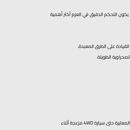
 يكون التحكم الدقيق في العزم أكثر أهمية
 القيادة على الطرق المعبدة.
لصحراوية الطويلة.
يمكن لوضع الرمال المضبوط جيداً أن يجعل سيارة AWD أكثر قدرة مما تتوقع. وفي المقابل، قد يجعل النظام سيئ المعايرة حتى سيارة 4WD مزعجة أثناء