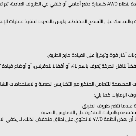
تعمل العديد من سيارات الكروس أوفر المزودة بنظام AWD كسيارة دفع أمامي أو خلفي في 
 والتماسك على الأسطح المختلطة، وليس بالضرورة لتنفيذ عمليات الإنقاذ
قد يتضمن النظام، وفقاً للسيارة، نطاقاً منخفضاً لناقل الحركة يُعرف باسم 
رات المصممة للتعامل المتكرر مع التضاريس الصعبة والاستخدامات الشا
ف الإمارات كما يلي:
عندما تتغير ظروف الطريق.
خفضة والقيادة المتكررة على التضاريس الصعبة.
لكن ليست جميع أنظمة AWD متشابهة، كما أن بعض أنظمة 4WD لا تحتوي على نطاق م