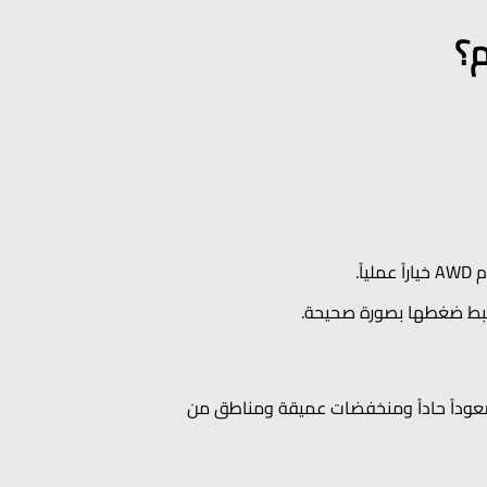
م؟
ً.
وضبط ضغطها بصورة صحيحة.
 صعوداً حاداً ومنخفضات عميقة ومناطق من