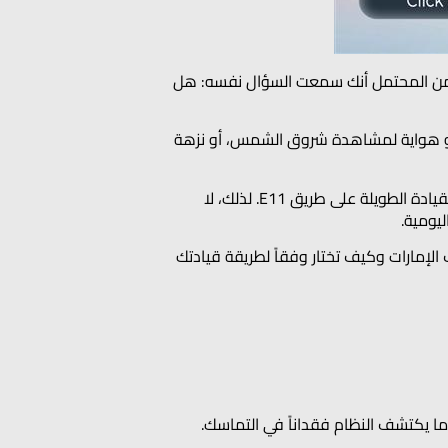
 فمن المحتمل أنك سمعت السؤال نفسه: هل
، أو هواية لمشاهدة شروق الشمس، أو نزهة
لكن معظم السائقين يقضون أيام العمل وسط ازدحام دبي، ورحلات المدارس، ومنحدرات مواقف مراكز التسوق، والقيادة الطويلة على طريق E11. لذلك، لا
ليومية.
 كل منهما في ظروف الإمارات وكيف تختار وفقاً لطريقة قيادتك