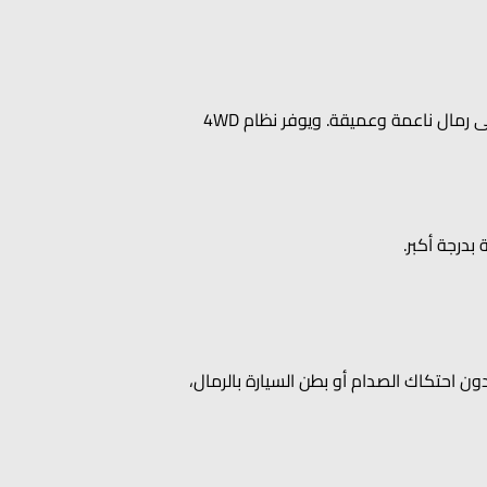
يمكن أن تتغير طبيعة الصحراء في الإمارات خلال دقائق. فقد يكون أحد المقاطع صلباً، بينما يتحول المقطع التالي إلى رمال ناعمة وعميقة. ويوفر نظام 4WD
بدرجة أكبر.
دون احتكاك الصدام أو بطن السيارة بالرمال،