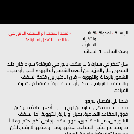
الرئيسية
المدونة
تقنيات
»
»
»
فتحة السقف أم السقف البانورامي:
وابتكارات
ما الخيار الأفضل لسيارتك؟
السيارات
وقت القراءة: 1 الدقائق
هل تفكر في سيارة ذات سقف بانورامي فوقك؟ سواء كان ذلك
للحصول على المزيد من أشعة الشمس أو الهواء النقي أو مجرد
الشعور بالرحابة والتهوية – فإن الاختيار بين فتحة السقف
والسقف البانورامي يمكن أن يحدث فرقاً حقيقياً في تجربة
القيادة.
فيما يلي تفصيل سريع:
فتحة السقف هي عبارة عن لوح زجاجي أصغر، عادةً ما يكون
فوق المقاعد الأمامية، يميل أو ينزلق للتهوية. أما السقف
البانورامي، من ناحية أخرى، فهو سقف زجاجي أكبر بكثير، وغالباً
ما يمتد عبر صفّي المقاعد. بعضها يفتح، وبعضها لا يفتح، لكن
جميعها توفر رؤية واسعة للسماء.