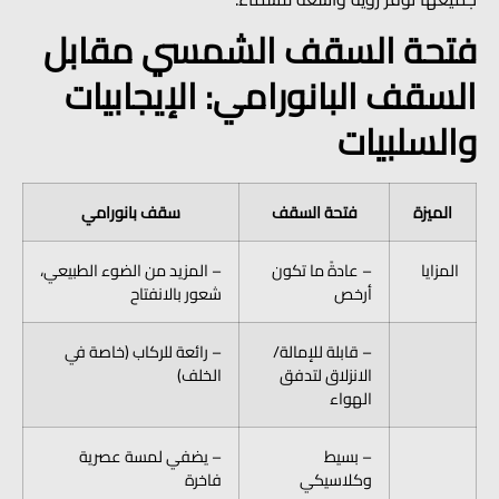
فتحة السقف الشمسي مقابل
السقف البانورامي: الإيجابيات
والسلبيات
الميزة
فتحة السقف
سقف بانورامي
المزايا
– عادةً ما تكون
– المزيد من الضوء الطبيعي،
أرخص
شعور بالانفتاح
– قابلة للإمالة/
– رائعة للركاب (خاصة في
الانزلاق لتدفق
الخلف)
الهواء
– بسيط
– يضفي لمسة عصرية
وكلاسيكي
فاخرة