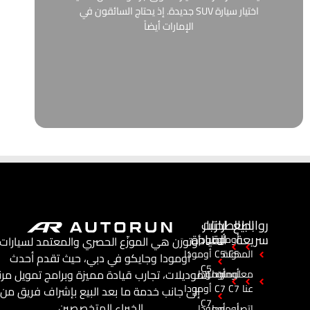
اختيار سيارة SUV جديدة. إذ يحتاج السائقون في
الإمارات أيضاً
روابط
البيع
اختبار
الطرازات
سريعة
القيادة
أومودا
أومودا
أوتورَن هي الموزّع الحصري والمعتمد لسيارات
C5
المدونة
C5
أومودا
أومودا وجايكو في دبي، حيث تقدم أحدث
C5
الموديلات، تجارب قيادة مميزة وبرامج تمويل مرن
معلومات
أومودا
أومودا
عنا
C7
C7
أومودا
إلى جانب خدمة ما بعد البيع بإشراف فريق من
C7
الخبراء المتخصصين.
اتصل
أومودا
أومودا