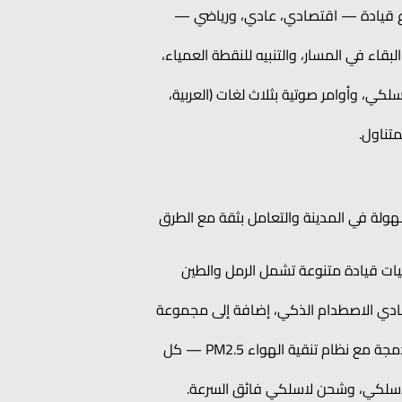
ا وعزم 230 نيوتن متر، مع ناقل حركة CVT سلس، وثلاثة أوضاع قيادة — اقتصادي، عادي، ورياضي —
قاء في المسار، والتنبيه للنقطة العمياء،
جة يصل حجمها إلى 13.2 بوصة، مقاعد جلدية، نظام صوت من Sony®، شحن لاسلكي، وأوامر صوتية بثلاث لغات (العربية،
متناول.
قل بسهولة في المدينة والتعامل بثقة مع الطرق
نظام دفع رباعي اختياري ووضعيات قيادة متنوعة تشمل الرمل والطين
لمنعطفات، ونظام تفادي الاصطدام الذكي، إضافة إلى مجموعة
الراحة: مقاعد جلدية مهوّاة وقابلة للتدفئة، تكييف مزدوج المناطق، فتحة سقف بانورامية، وكاميرا قيادة مدمجة مع نظام تنقية الهواء PM2.5 — كل