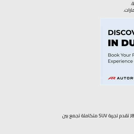
.
سواء كنت تبحث عن سيارتك العائلية الأولى أو تخطط للترقية إلى فئة أعلى، فإن طرازات جايكو J5 وجايكو J7 وجايكو J8 تقدم تجربة SUV متكاملة تجمع بين