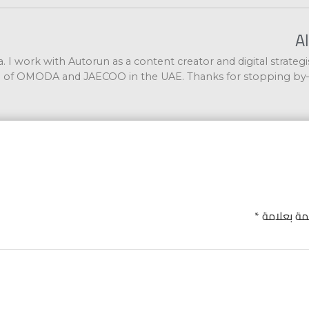
A
za. I work with Autorun as a content creator and digital strateg
 of OMODA and JAECOO in the UAE. Thanks for stopping by
ّمة بعلامة
*