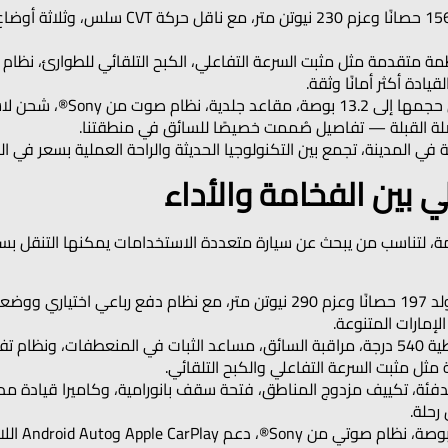
الأداء: محرك توربو سعة 1.5 لتر بقوة 156 حصانً
ة متقدمة مثل مثبت السرعة التفاعلي، الكبح التلقائي للطوارئ، نظام الب
يادة أكثر أمانًا وثقة.
التقنيات الداخلية: شاشة مزدو
بوصلة القبلة — تفاصيل صُممت خصيصًا للسائق في منطقتنا.
 في المدينة، تجمع بين التكنولوجيا الحديثة والراحة العملية بسعر في ال
ين القوة والفخامة، لتناسب من يبحث عن سيارة متعددة الاستخدامات يمكنها التن
الأداء: محرك توربو-GDI سعة 1.6 لتر يولد 197 حصانًا وعزم 290 نيوتن متر، مع 
لإمارات المتنوعة.
أنظمة الأمان: مزودة بنظام رؤية محيطية 540 درجة، مراقبة السائق، مساعد الثبات في ا
ثل مثبت السرعة التفاعلي والكبح التلقائي.
رحلة.