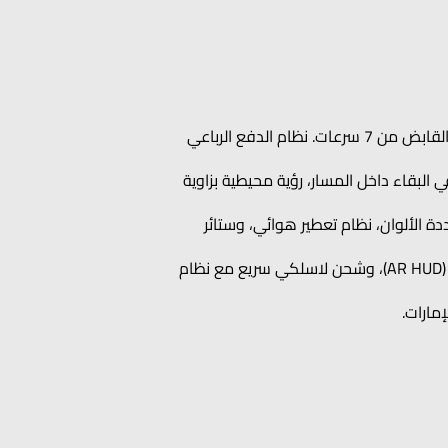
الأداء: محرك توربو-GDI سعة 2.0 لتر بقوة 261 حصانًا وعزم 400 نيوتن متر مع ناقل حركة أوتوماتيكي مزدوج القابض من 7 سرعات. نظام الدفع الرباعي
البقاء داخل المسار، رؤية محيطية بزاوية
د الأرجل، جلد Nappa فاخر، إضاءة محيطية متعددة الألوان، نظام تعطير هوائي، وستائر
التكنولوجيا: شاشتان بحجم 12.3 بوصة، نظام صوتي من Sony® بـ14 مكبرًا، عرض أمامي بتقنية الواقع المعزز (AR HUD)، وشحن لاسلكي سريع مع نظام
مارات.