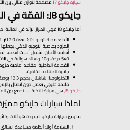
سيارة جايكو J7
مصممة لتوازن مثالي بين الأن
جايكو J8: القمّة في الفخامة والأداء الذكي
أما جايكو J8 فهي الطراز الرائد في العائلة، حيث تجمع بين الفخامة المتطورة والأداء العالي.
المزود بخاصية التوجيه الذكي يجعلها 
أنظمة الأمان: تشمل أحدث أنظمة المسا
540 درجة، و10 وسائد هوائية في الفئة الأعلى.
جانبية للمقاعد الخلفية.
ملاحة خليجي يعمل دون اتصال بالإنترن
جايكو J8
هي سيارة للنخبة — تجمع بين الفخام
لماذا سيارات جايكو مميّزة
ما يميز سيارات جايكو الجديدة هو ثلاث ركائز
السلامة أولاً: أنظمة مساعدة السائق 