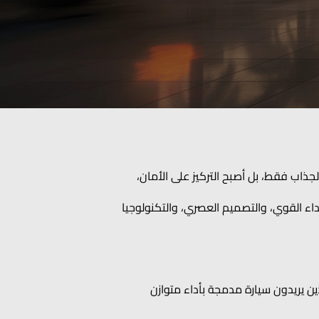
لقوة أو التصميم الجذاب فقط، بل أصبح التركيز على الأمان،
ًا من هذه العناصر. فمع طرازات J5 و J7 و J8، تجمع جايكو بين الأداء القوي، والتصميم العصري، والتكنولوجيا
 الذين يريدون سيارة مدمجة بأداء متوازن