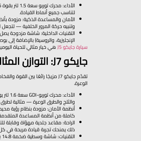
لتناسب جميع أنماط القيادة.
الأمان والمساعدة الذكية: مزودة بأنظم
وتنبيه حركة المرور الخلفية — لتجعل الق
الإنجليزية، والروسية) بالإضافة إلى 
سيارة جايكو J5
هي خيار مثالي للحياة اليومية
جايكو J7: التوازن المثالي بين الفخامة والأداء
تقدّم جايكو J7 مزيجًا رائعًا ب
الوعرة.
والثلج والطرق الوعرة — مثالية لطرق ا
كاملة من أنظمة المساعدة المتقدمة م
ذلك يمنحك تجربة قيادة مريحة في كل 
التقنيات: شاشة وسطية ضخمة 14.8 بوصة، نظام صوتي من Sony®، دعم Apple CarPlay وAndroid Auto اللاسلكي، وشحن لاسلكي فائق السرعة.