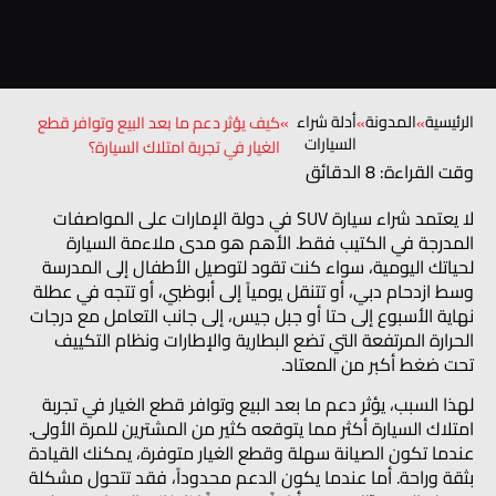
الرئيسية
المدونة
أدلة شراء
»
»
»
كيف يؤثر دعم ما بعد البيع وتوافر قطع
السيارات
الغيار في تجربة امتلاك السيارة؟
وقت القراءة: 8 الدقائق
لا يعتمد شراء سيارة SUV في دولة الإمارات على المواصفات
المدرجة في الكتيب فقط. الأهم هو مدى ملاءمة السيارة
لحياتك اليومية، سواء كنت تقود لتوصيل الأطفال إلى المدرسة
وسط ازدحام دبي، أو تتنقل يومياً إلى أبوظبي، أو تتجه في عطلة
نهاية الأسبوع إلى حتا أو جبل جيس، إلى جانب التعامل مع درجات
الحرارة المرتفعة التي تضع البطارية والإطارات ونظام التكييف
تحت ضغط أكبر من المعتاد.
لهذا السبب، يؤثر دعم ما بعد البيع وتوافر قطع الغيار في تجربة
امتلاك السيارة أكثر مما يتوقعه كثير من المشترين للمرة الأولى.
عندما تكون الصيانة سهلة وقطع الغيار متوفرة، يمكنك القيادة
بثقة وراحة. أما عندما يكون الدعم محدوداً، فقد تتحول مشكلة