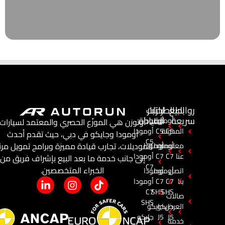
روابط
البيع
اختبار
الطرازات
سريعة
القيادة
أومودا
أومودا
أوتورَن هي الموزّع الحصري والمعتمد لسيارات
C5
المدونة
C5
أومودا
أومودا وجايكو في دبي، حيث تقدم أحدث
C5
الموديلات، تجارب قيادة مميزة وبرامج تمويل مرن
معلومات
أومودا
أومودا
عنا
C7
C7
أومودا
إلى جانب خدمة ما بعد البيع بإشراف فريق من
C7
الخبراء المتخصصين.
اتصل
أومودا
أومودا
بنا
C7
C7
أومودا
C7
SHS
SHS
صالات
SHS
العرض
جايكو
جايكو
J5
J5
جايكو
خدمة