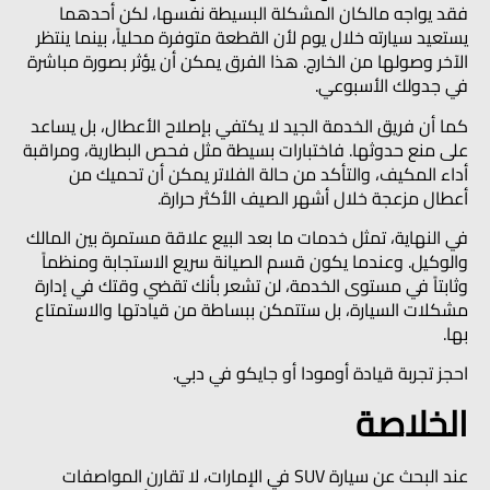
فقد يواجه مالكان المشكلة البسيطة نفسها، لكن أحدهما
يستعيد سيارته خلال يوم لأن القطعة متوفرة محلياً، بينما ينتظر
الآخر وصولها من الخارج. هذا الفرق يمكن أن يؤثر بصورة مباشرة
في جدولك الأسبوعي.
كما أن فريق الخدمة الجيد لا يكتفي بإصلاح الأعطال، بل يساعد
على منع حدوثها. فاختبارات بسيطة مثل فحص البطارية، ومراقبة
أداء المكيف، والتأكد من حالة الفلاتر يمكن أن تحميك من
أعطال مزعجة خلال أشهر الصيف الأكثر حرارة.
في النهاية، تمثل خدمات ما بعد البيع علاقة مستمرة بين المالك
والوكيل. وعندما يكون قسم الصيانة سريع الاستجابة ومنظماً
وثابتاً في مستوى الخدمة، لن تشعر بأنك تقضي وقتك في إدارة
مشكلات السيارة، بل ستتمكن ببساطة من قيادتها والاستمتاع
بها.
احجز تجربة قيادة أومودا أو جايكو في دبي.
الخلاصة
عند البحث عن سيارة SUV في الإمارات، لا تقارن المواصفات