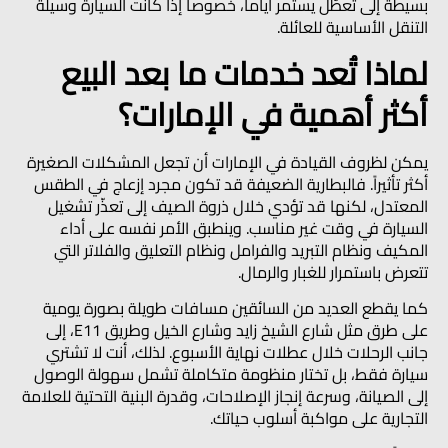
بسيطة إلى تعطّل يستمر أياماً، خصوصاً إذا كانت السيارة وسيلة
التنقل الأساسية للعائلة.
لماذا تُعد خدمات ما بعد البيع
أكثر أهمية في الإمارات؟
يمكن لظروف القيادة في الإمارات أن تجعل المشكلات الصغيرة
أكثر تأثيراً. فالبطارية الضعيفة قد تكون مجرد إزعاج في الطقس
المعتدل، لكنها قد تؤدي خلال ذروة الصيف إلى تعذّر تشغيل
السيارة في وقت غير مناسب. وينطبق الأمر نفسه على أداء
المكيف ونظام التبريد والفرامل ونظام التعليق والفلاتر التي
تتعرض باستمرار للغبار والرمال.
كما يقطع العديد من السائقين مسافات طويلة بصورة يومية
على طرق مثل شارع الشيخ زايد وشارع الخيل وطريق E11، إلى
جانب الرحلات خلال عطلات نهاية الأسبوع. لذلك، أنت لا تشتري
سيارة فقط، بل تختار منظومة متكاملة تشمل سهولة الوصول
إلى الصيانة، وسرعة إنجاز الإصلاحات، وقدرة البنية التحتية للعلامة
التجارية على مواكبة أسلوب حياتك.