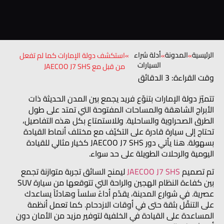
الرئيسية
المدونة
أدلة شراء
»
»
»
استكشف دولة الإمارات كما لم تفعل
السيارات
من قبل مع JAECOO J7 SHS
وقت القراءة: 3 الدقائق
تتميّز دولة الإمارات بتنوّع فريد يجمع بين المدن الحديثة ذات
الأبراج الشاهقة والمساحات المفتوحة التي تمتد على طول
الطرق الصحراوية والساحلية. وللاستمتاع بكل هذه التفاصيل،
تحتاج إلى سيارة قادرة على التكيّف مع مختلف أنماط القيادة
بسهولة. هنا يأتي دور JAECOO J7 SHS كخيار مثالي للقيادة
اليومية والرحلات الطويلة على حد سواء.
تم تصميم
JAECOO J7 SHS
ليمنح السائق تجربة متوازنة تجمع
بين كفاءة النظام الهجين والراحة التي تتوقعها من سيارة SUV
عصرية. في شوارع المدينة، يقدّم أداءً سلساً وهادئاً يساعدك
على التنقّل بثقة حتى في أوقات الازدحام. كما تعمل أنظمة
المساعدة على القيادة في الخلفية لتوفير مزيد من الأمان دون