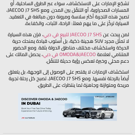
تشجّع الإمارات على الاستكشاف، سواء عبر الطرق الساحلية، أو
المسارات الصحراوية، أو التنقّل بين المدن. ومع JAECOO J7 SHS،
تصبح هذه التجربة أكثر سلاسة ومرونة دون مبالغة في التعقيد.
السيارة تركّز على ما يهم فعلاً: الراحة، الثبات، والكفاءة.
لمن يبحث عن
JAECOO J7 SHS للبيع في دبي
، فإن هذه السيارة
لا تمثّل مجرد SUV هجينة ذكية، بل أسلوب قيادة يمنحك حرية
الحركة واستكشاف مختلف مناطق الدولة بثقة. ومع الحضور
المتنامي لعلامة
OMODA&JAECOO في دبي
، يحصل المالك على
دعم محلي وخبرة تعكس رؤية حديثة للتنقّل.
استكشاف الإمارات لا يقتصر على الوصول إلى الوجهة، بل يتعلق
أيضاً بالرحلة نفسها. ومع JAECOO J7 SHS، تصبح كل رحلة تجربة
مريحة ومتوازنة وجاهزة لما ينتظرك على الطريق.