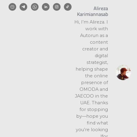
Alireza
Karimiannasab
Hi, I’m Alireza. I
work with
Autorun as a
content
creator and
digital
strategist,
helping shape
the online
presence of
OMODA and
JAECOO in the
UAE. Thanks
for stopping
by—hope you
find what
you’re looking
for!