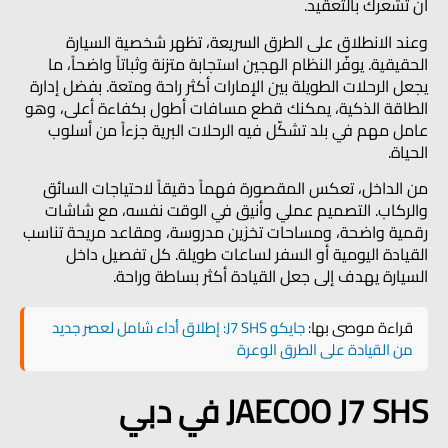
أن تشعرك بالتعقيد.
وعند الانطلاق على الطرق السريعة، تظهر شخصية السيارة
الحقيقية. يوفّر النظام الهجين استجابة متزنة وثباتاً واضحاً، ما
يجعل الرحلات الطويلة بين الإمارات أكثر راحة ومتعة. بفضل إدارة
الطاقة الذكية، يمكنك قطع مسافات أطول بكفاءة أعلى، وهو
عامل مهم في بلد تشكّل فيه الرحلات البرية جزءاً من أسلوب
الحياة.
من الداخل، تعكس المقصورة فهماً دقيقاً لاحتياجات السائق
والركاب. التصميم عملي وأنيق في الوقت نفسه، مع شاشات
رقمية واضحة، ومساحات تخزين مدروسة، ومقاعد مريحة تناسب
القيادة اليومية أو السفر لساعات طويلة. كل تفصيل داخل
السيارة يهدف إلى جعل القيادة أكثر بساطة وراحة.
قراءة موصى بها:
جايكو J7 SHS: إطلاق أداء شامل لعصر جديد
من القيادة على الطرق الوعرة
JAECOO J7 SHS في دبي