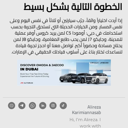
الخطوة التالية بشكل بسيط
إذا أردت اختياراً واثقاً، جرّب سيارتين أو ثلاثاً في نفس اليوم وعلى
نفس المسار. ومن الخيارات الحديثة التي تستحق التجربة بحسب
استخدامك في دبي:
أومودا C5
لمن يريد كروس أوفر عملية
للمدينة، و
جايكو J7
لمن يحب طابع المغامرة، و
جايكو J8
لمن
يحتاج مساحة وحضوراً أكبر. تواصل معنا أو احجز تجربة قيادة
لنساعدك تختار بناءً على أسلوب قيادتك الحقيقي في الإمارات.
Alireza
Karimiannasab
Hi, I’m Alireza. I
work with