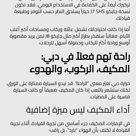
تركيزك أيضاً على الكفاءة في الاستخدام اليومي، فقد تكون
نسخة
جايكو J7 SHS
خياراً يستحق النظر حسب التوفر وطبيعة
قيادتك.
أما إذا كانت احتياجاتك تشمل
عائلة وركاب ومساحات أكبر
أغلب
الأيام، فغالباً ستفكر بطراز أكبر مثل
جايكو J8
لمن يريد مقصورة
أوسع وراحة أكثر للركاب وحمولة أسهل للرحلات.
راحة تهم فعلاً في دبي:
المكيف، الركوب، والهدوء
حرارة دبي تغيّر معنى “الراحة”. قد تبدو السيارة ممتازة على الورق،
لكنك ستشعر بالتعب إذا كان المكيف ضعيفاً أو كانت السيارة
قاسية على المطبات.
أداء المكيف ليس ميزة إضافية
في الإمارات، المكيف جزء أساسي من تجربة القيادة. أثناء تجربة
القيادة لا تكتفِ بأن الهواء “بارد”، بل راقب: