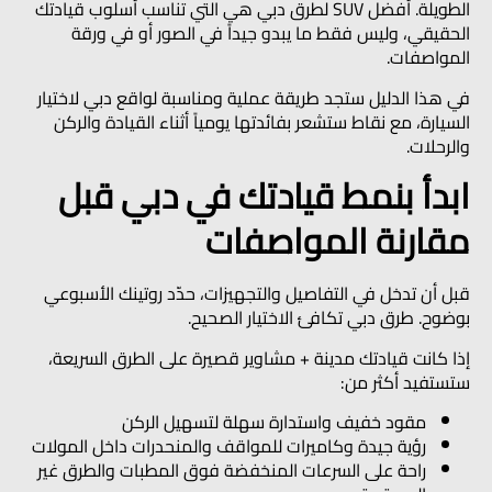
الطويلة. أفضل SUV لطرق دبي هي التي تناسب أسلوب قيادتك
الحقيقي، وليس فقط ما يبدو جيداً في الصور أو في ورقة
المواصفات.
في هذا الدليل ستجد طريقة عملية ومناسبة لواقع دبي لاختيار
السيارة، مع نقاط ستشعر بفائدتها يومياً أثناء القيادة والركن
والرحلات.
ابدأ بنمط قيادتك في دبي قبل
مقارنة المواصفات
قبل أن تدخل في التفاصيل والتجهيزات، حدّد روتينك الأسبوعي
بوضوح. طرق دبي تكافئ الاختيار الصحيح.
إذا كانت قيادتك
مدينة + مشاوير قصيرة على الطرق السريعة
،
ستستفيد أكثر من:
مقود خفيف واستدارة سهلة لتسهيل الركن
رؤية جيدة وكاميرات للمواقف والمنحدرات داخل المولات
راحة على السرعات المنخفضة فوق المطبات والطرق غير