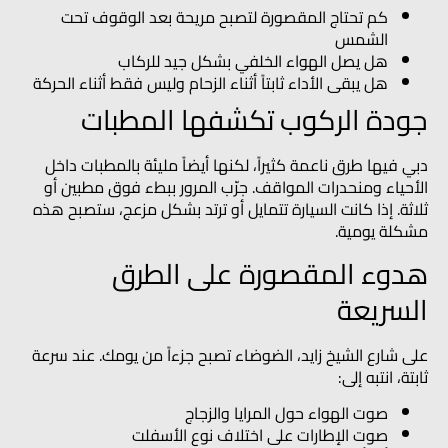
كم تحتاج المقصورة لتصبح مريحة بعد الوقوف تحت
الشمس
هل يصل الهواء الخلفي بشكل جيد للركاب
هل يبقى الأداء ثابتاً أثناء الزحام وليس فقط أثناء الحركة
جودة الركوب تكشفها المطبات
دبي فيها طرق ناعمة كثيراً، لكنها أيضاً مليئة بالمطبات داخل
الأحياء ومنحدرات المواقف. جرّب المرور ببطء فوق مطبين أو
ثلاثة. إذا كانت السيارة تتمايل أو ترتد بشكل مزعج، ستصبح هذه
مشكلة يومية.
هدوء المقصورة على الطرق
السريعة
على شارع الشيخ زايد، الضوضاء تصبح جزءاً من يومك. عند سرعة
ثابتة، انتبه إلى:
صوت الهواء حول المرايا والزجاج
صوت الإطارات على اختلاف نوع الأسفلت