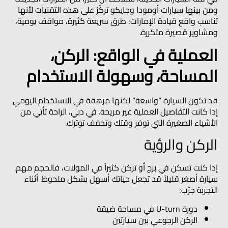
ومن بينها سيارات
أومودا
و
جايكو
تركّز على هذه التقنيات لأنها
تناسب واقع قيادة الإمارات: طرق سريعة كثيرة، مواقف يومية،
ومشاوير قصيرة متكررة.
العملية في الواقع: الركن،
المساحة، وسهولة الاستخدام
قد تكون السيارة “واسعة” لكنها مرهقة في الاستخدام اليومي
إذا كانت التفاصيل العملية غير مريحة. في دبي، الراحة تأتي من
الأشياء الصغيرة التي توفر وقتك وتخفف توترك.
الركن والرؤية
إذا كنت تسكن في برج أو تركن كثيراً في المولات، فالحجم مهم.
سيارة أصغر قليلاً قد تجعل حياتك أسهل بشكل ملحوظ. أثناء
التجربة جرّب:
دورة U-turn في مساحة ضيقة
الركن الرجوعي بين سيارتين