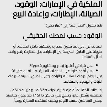
الملكية في الإمارات: الوقود،
الصيانة، الإطارات، وإعادة البيع
هنا يتحول “اختيار جيد” إلى “قرار ذكي”.
الوقود حسب نمطك الحقيقي
القيادة في دبي قد تكون قصيرة ومتكررة داخل المدينة، أو
طويلة على الطرق السريعة بين الإمارات. بدل مطاردة رقم واحد،
اسأل نفسك:
هل قيادتي أغلبها زحام ومشاوير قصيرة؟
هل أقود كثيراً على السرعات العالية لمسافات طويلة؟
في الزحام تهمك السلاسة والراحة. وعلى الطرق السريعة يهمك
الثبات والهدوء والمقاعد.
إذا كانت الكفاءة أولوية كبيرة لديك، ففكرة الهجين قد تكون
منطقية بشكل عام، ونسخ مثل
جايكو J7 SHS
قد تكون مناسبة
لبعض السائقين حسب التوفر وكيف تستخدم السيارة يومياً.