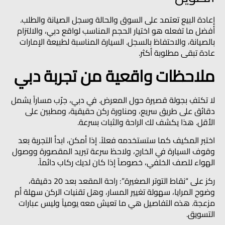
إعادة البيع تعتمد على السوق والحالة وسجل الصيانة والطلب.
أفضل ما تفعله هو اختيار الحجم المناسب لواقع دبي، والالتزام
بالصيانة، والاحتفاظ بالسجل. السيارة المناسبة لطبيعة الإمارات
عادة تبقى مطلوبة أكثر.
ملاحظات واقعية من تجربة دبي
لا تكتفِ بجولة قصيرة حول المعرض. في دبي، جرّب مساراً يشمل
دقائق على طريق سريع، ومناورة ركن حقيقية، ومطبين على
الأقل. هذا يكشف لك الراحة والثبات بسرعة.
اختبر المكيف كما ستستخدمه فعلاً. إذا أمكن، ابدأ التجربة بعد
وقوف السيارة في الخارج، ولاحظ سرعة تبريد المقصورة ووصول
الهواء للصف الخلفي، خصوصاً إذا كان لديك ركاب دائماً.
ركز على “نقاط التوتر الصغيرة”: راحة المقعد بعد 20 دقيقة،
وضوح المرايا، سهولة تغيير المسار، وهل تقنيات الركن سهلة أم
مزعجة. هذه التفاصيل هي ما تعيش معه يومياً وليس عبارات
التسويق.