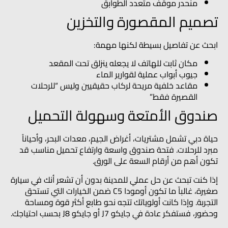
منحدر موقف متعدد الطوابق
تصميم المقصورة والتخزين
ابحث عن تفاصيل بسيطة لكنها مهمة:
مكان ثابت للهاتف لا يجعله ينزلق تحت المقعد
جيوب أبواب عملية لقوارير الماء
مقاعد خلفية مريحة لركاب حقيقيين وليس “للرحلات
القصيرة فقط”
صندوق الأمتعة وسهولة التحميل
حياة دبي تشمل مشتريات، أغراض الجيم، معدات البحر، وأحياناً
مبرد للرحلات. فتحة صندوق واسعة وارتفاع تحميل مناسب قد
تكون أهم من أرقام السعة على الورق.
إذا كنت تبحث عن حل عملي للمدينة بدون أن تشعر أنك في سيارة
صغيرة، غالباً ما تكون
أومودا C5
ضمن الخيارات التي تستحق
التجربة. وإذا كانت أولوياتك تتجه نحو طابع أكثر قوة ومساحة
وحضور، فستفكر عادة في
جايكو J7
أو
جايكو J8
بحسب احتياجك.