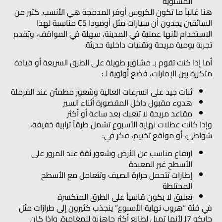
المستوية
هنا غالباً ما تكون
الكروس أوفر المدمجة
هي الأنسب. كثير من
السائقين يجدون أن سيارات مثل
أومودا C5
مناسبة لهذا
الاستخدام لأنها عملية في المدينة، سهلة في المواقف، وتقدم
تجربة يومية مريحة وتقنيات داخلية حديثة.
أما إذا كنت تقوم بـ
مشاوير طويلة على الطرق السريعة
أو قيادة
متكررة بين الإمارات، فضع أولوية لـ:
ثبات جيد على السرعات العالية وشعور مطمئن عند الفرملة
هدوء مقبول داخل المقصورة أثناء السير
مقاعد مريحة لا تتعبك بعد ساعة أو أكثر
وإذا كانت عطلات نهاية الأسبوع تشمل
طرقاً ترابية خفيفة،
شواطئ، أو مواقع تخييم
، فكر في:
ارتفاع مناسب عن الأرض وشعور ثقة عند المرور على
الأسطح غير المعبدة
إطارات تتحمل حرارة الصيف وتتعامل مع الأسطح
المختلطة
تعليق لا يكون قاسياً على الطرق المتكسرة
في فئة “هروب نهاية الأسبوع” ينجذب كثيرون إلى طرازات مثل
جايكو J7
لأنها تميل لطابع أكثر جاهزية للمغامرة. وإذا كان