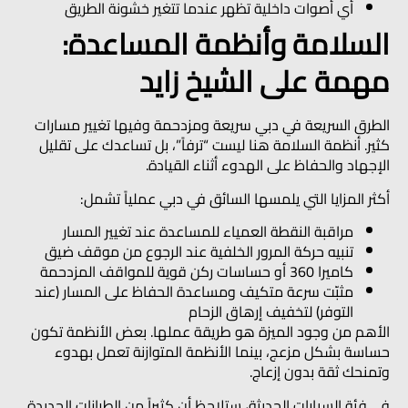
أي أصوات داخلية تظهر عندما تتغير خشونة الطريق
السلامة وأنظمة المساعدة:
مهمة على الشيخ زايد
الطرق السريعة في دبي سريعة ومزدحمة وفيها تغيير مسارات
كثير. أنظمة السلامة هنا ليست “ترفاً”، بل تساعدك على تقليل
الإجهاد والحفاظ على الهدوء أثناء القيادة.
أكثر المزايا التي يلمسها السائق في دبي عملياً تشمل:
مراقبة النقطة العمياء
للمساعدة عند تغيير المسار
تنبيه حركة المرور الخلفية
عند الرجوع من موقف ضيق
كاميرا 360
أو حساسات ركن قوية للمواقف المزدحمة
مثبّت سرعة متكيف
ومساعدة الحفاظ على المسار (عند
التوفر) لتخفيف إرهاق الزحام
الأهم من وجود الميزة هو طريقة عملها. بعض الأنظمة تكون
حساسة بشكل مزعج، بينما الأنظمة المتوازنة تعمل بهدوء
وتمنحك ثقة بدون إزعاج.
في فئة السيارات الحديثة، ستلاحظ أن كثيراً من الطرازات الجديدة