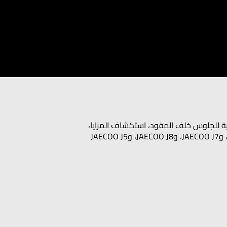
الية للجلوس خلف المقود، استكشاف المزايا،
وتجربة أداء السيارة على طرقات الإمارات. وللمهتمين بأحدث سيارات الـSUV والكروس أوفر الصينية مثل OMODA C5، وJAECOO J7، وJAECOO J8، وJAECOO J5