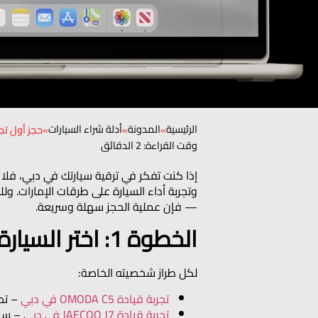
الرئيسية
المدونة
أدلة شراء السيارات
»
»
»
حجز أول تجربة قيادة لسي
وقت القراءة: 2 الدقائق
إذا كنت تفكر في ترقية سيارتك في دبي، فلا 
— فإن عملية الحجز سهلة وسريعة.
الخطوة 1: اختر السيارة التي ترغب بها
لكل طراز شخصيته الخاصة:
تجربة قيادة OMODA C5 في دبي
– تص
تجربة قيادة JAECOO J7 في دبي
– سيارة SUV فاخرة تجمع ب