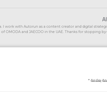
A
za. I work with Autorun as a content creator and digital strateg
 of OMODA and JAECOO in the UAE. Thanks for stopping by
ّمة بعلامة
*