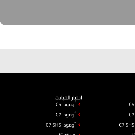
اختبار القيادة
أومودا C5
أومودا C7
أومودا C7 SHS
جايكو J5