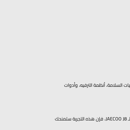
المفعول. سيقوم فريقنا بشرح أهم مزايا الـSUV، بما في ذلك تقنيات السلامة، أنظمة الترفيه، وأدوات
تجربة القيادة هي أفضل وسيلة لاتخاذ قرار مدروس. سواء أعجبتك الروح الرياضية في OMODA C5 أو الحضور القوي لـ JAECOO J8، فإن هذه التجربة ستمنحك